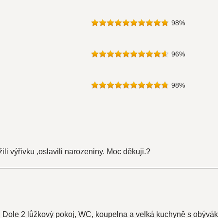
98
%
96
%
98
%
ili výřivku ,oslavili narozeniny. Moc děkuji.?
. Dole 2 lůžkový pokoj, WC, koupelna a velká kuchyně s obývák