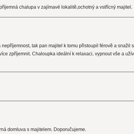
íjemná chalupa v zajímavé lokalitě,ochotný a vstřícný majitel.
 nepříjemnost, tak pan majitel k tomu přistoupil férově a snaž
více zpříjemnit. Chaloupka ideální k relaxaci, vypnout vše a u
orná domluva s majitelem. Doporučujeme.