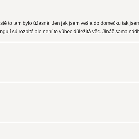
stě to tam bylo úžasné. Jen jak jsem vešla do domečku tak jsem 
ngují sú rozbité ale není to vůbec důležitá věc. Jináč sama nád