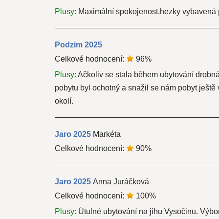
Plusy:
Maximální spokojenost,hezky vybavená př
Podzim
2025
Celkové hodnocení:
96
%
Plusy:
Ačkoliv se stala během ubytování drobná
pobytu byl ochotný a snažil se nám pobyt ještě 
okolí.
Jaro
2025
Markéta
Celkové hodnocení:
90
%
Jaro
2025
Anna Juráčková
Celkové hodnocení:
100
%
Plusy:
Útulné ubytování na jihu Vysočinu. Výb