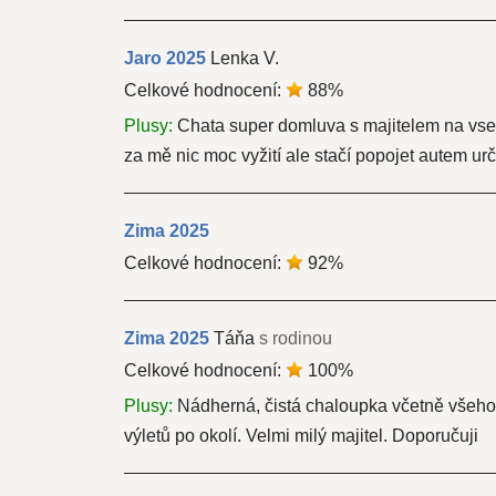
Jaro
2025
Lenka V.
Celkové hodnocení:
88
%
Plusy:
Chata super domluva s majitelem na vsem
za mě nic moc vyžití ale stačí popojet autem urč
Zima
2025
Celkové hodnocení:
92
%
Zima
2025
Táňa
s rodinou
Celkové hodnocení:
100
%
Plusy:
Nádherná, čistá chaloupka včetně všeho v
výletů po okolí. Velmi milý majitel. Doporučuji